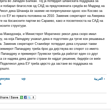
ијата во Западен Балкан. Тој ја потврдил шпанската поддршка за
) и побарал благослов од САД за предложената средба во Мадрид на
Рекол дека Шпанија ќе заземе не-попречувачки однос кон Косово за
 со ЕУ во првата половина на 2010. Заменик секретарот на Америка
те на босанските партии во Сараево, како и посветеноста на САД на
нските структури.
за Македонија, и Министерот Моратинос рекол дека скоро имал
у, на која Папндреу укажал дека е подготвен да тргне кон решавање
а. Заменик секретарот Стаинберг потврдил дека слушнал такви
премиерот Папандреу треба брзо да дејствува во спорот со името.
 Папандреу и премиерот Груевски треба да работат еден со друг
а се надева дека двете страни ќе најдат решение, бидејќи се веќе
 Подвлекол дека ЕУ треба цврсто да застане во поддршка на
 дошло.
ценува
up
العربية‎ ›
а