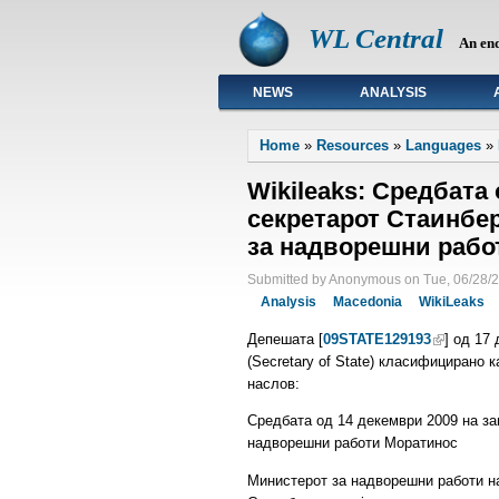
WL Central
An en
NEWS
ANALYSIS
Primary links
Home
»
Resources
»
Languages
»
Wikileaks: Средбата
секретарот Стаинбе
за надворешни рабо
Submitted by Anonymous on Tue, 06/28/2
Analysis
Macedonia
WikiLeaks
Депешата [
09STATE129193
] од 17
(Secretary of State) класифицирано
наслов:
Средбата од 14 декември 2009 на з
надворешни работи Моратинос
Министерот за надворешни работи н