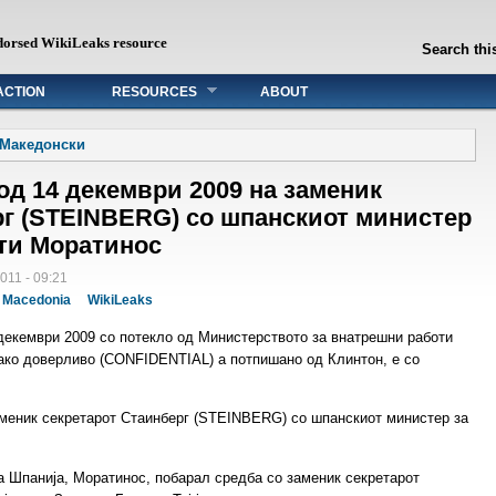
dorsed WikiLeaks resource
Search this
ACTION
RESOURCES
ABOUT
Македонски
 од 14 декември 2009 на заменик
рг (STEINBERG) со шпанскиот министер
ти Моратинос
011 - 09:21
Macedonia
WikiLeaks
 декември 2009 со потекло од Министерството за внатрешни работи
 како доверливо (CONFIDENTIAL) а потпишано од Клинтон, е со
аменик секретарот Стаинберг (STEINBERG) со шпанскиот министер за
а Шпанија, Моратинос, побарал средба со заменик секретарот