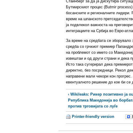
Стаинберг за да ја дискутира ситуац
Бутмирскиот процес (Butmir process
босанските и регионалните лидери. 
време на шпанското претседателство
ја подвлекол важноста на преговори
интеграциите на Србија во Евро-атла
За време на средбата се зборувало 
средба со грчкиот премиер Папандре
на проблемот со името со Македониј
извештаи и од други страни и дека 
Исто така сугерирал дека премиерот
директно, без посредници. Рекол дек
направени мали чекори кон прогрес.
евентуалното решение до кое би се
‹ Wikileaks: Рикер позитивно ја о
Република Македонија во борбат
против трговијата со луѓе
Printer-friendly version