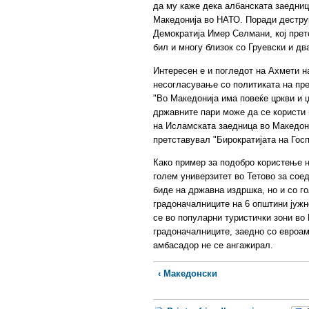
да му каже дека албанската заедница
Македонија во НАТО. Поради деструк
Демократија Имер Селмани, кој прет
бил и многу близок со Груевски и дв
Интересен е и погледот на Ахмети н
несогласување со политиката на пре
"Во Македонија има повеќе цркви и 
државните пари може да се користи п
на Исламската заедница во Македониј
претставувал "Бирократијата на Госп
Како пример за подобро користење 
голем универзитет во Тетово за сое
биде на државна издршка, но и со г
градоначалниците на 6 општини јужно
се во популарни туристички зони во
градоначалниците, заедно со евроам
амбасадор не се ангажирал.
‹ Македонски