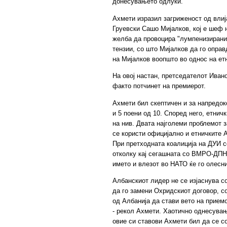
донесувањето одлуки.
Ахмети изразил загриженост од влиј
Груевски Сашо Мијалков, кој е шеф 
желба да провоцира "лумпенизирани 
тензии, со што Мијалков да го опра
на Мијалков воопшто во однос на етн
На овој настан, претседателот Ивано
факто потчинет на премиерот.
Ахмети бил скептичен и за напредоко
и 5 поени од 10. Според него, етнич
на нив. Двата најголеми проблемот з
се користи официјално и етничките 
При претходната коалиција на ДУИ 
отколку кај сегашната со ВМРО-ДПН
името и влезот во НАТО ќе го олес
Албанскиот лидер не се изјаснува с
да го замени Охридскиот договор, с
од Албанија да стави вето на прием
- рекол Ахмети. Хаотично однесувањ
овие си ставови Ахмети бил да се с