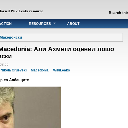
dorsed WikiLeaks resource
Search this
ACTION
RESOURCES
ABOUT
Македонски
s Macedonia: Али Ахмети оценил лошо
вски
 08:55
Nikola Gruevski
Macedonia
WikiLeaks
ир со Албанците