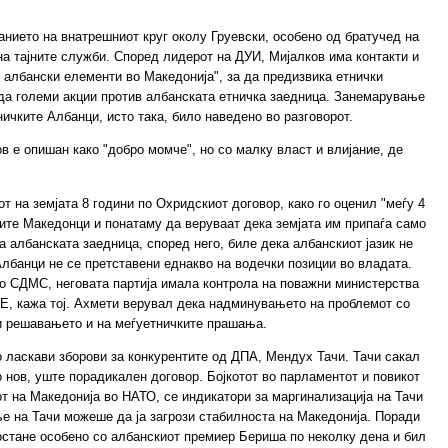
анието на внатрешниот круг околу Груевски, особено од братучед на
на тајните служби. Според лидерот на ДУИ, Мијалков има контакти и
албански елементи во Македонија", за да предизвика етнички
вда големи акции против албанската етничка заедница. Занемарување
ичките Албанци, исто така, било наведено во разговорот.
в е опишан како "добро момче", но со малку власт и влијание, де
т на земјата 8 години по Охридскиот договор, како го оценил "меѓу 4
ките Македонци и понатаму да веруваат дека земјата им припаѓа само
а албанската заедница, според него, биле дека албанскиот јазик не
Албанци не се претставени еднакво на водечки позиции во владата.
со СДМС, неговата партија имала контрола на поважни министерства
Е, кажа тој. Ахмети верувал дека надминувањето на проблемот со
ни решавањето и на меѓуетничките прашања.
о ласкави зборови за конкурентите од ДПА, Мендух Тачи. Тачи сакал
о нов, уште порадикален договор. Бојкотот во парламентот и повикот
от на Македонија во НАТО, се индикатори за маргинализација на Тачи
е на Тачи можеше да ја загрози стабилноста на Македонија. Поради
остане особено со албанскиот премиер Бериша по неколку дена и бил