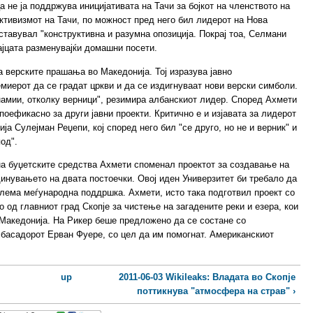
 не ја поддржува иницијативата на Тачи за бојкот на членството на
тивизмот на Тачи, по можност пред него бил лидерот на Нова
ставувал "конструктивна и разумна опозиција. Покрај тоа, Селмани
ајцата разменувајќи домашни посети.
а верските прашања во Македонија. Тој изразува јавно
миерот да се градат цркви и да се издигнуваат нови верски симболи.
џамии, отколку верници", резимира албанскиот лидер. Според Ахмети
оефикасно за други јавни проекти. Критично е и изјавата за лидерот
а Сулејман Реџепи, кој според него бил "се друго, но не и верник" и
од".
на буџетските средства Ахмети споменал проектот за создавање на
динувањето на двата постоечки. Овој иден Универзитет би требало да
олема меѓународна поддршка. Ахмети, исто така подготвил проект со
 од главниот град Скопје за чистење на загадените реки и езера, кои
 Македонија. На Рикер беше предложено да се состане со
басадорот Ерван Фуере, со цел да им помогнат. Американскиот
up
2011-06-03 Wikileaks: Владата во Скопје
поттикнува "атмосфера на страв" ›