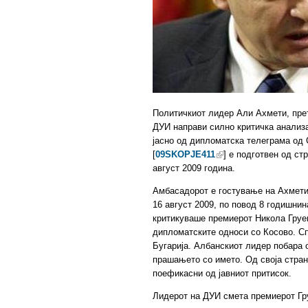
Политичкиот лидер Али Ахмети, прет
ДУИ направи силно критичка анализа
јасно од дипломатска телеграма од Ск
[
09SKOPJE411
] е подготвен од с
август 2009 година.
Амбасадорот е гостување на Ахмети
16 август 2009, по повод 8 годишнин
критикуваше премиерот Никола Груев
дипломатските односи со Косово. С
Бугарија. Албанскиот лидер побара 
прашањето со името. Од своја стра
поефикасни од јавниот притисок.
Лидерот на ДУИ смета премиерот Гру