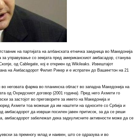
ставник на партијата на албанската етничка заедница во Македонија
 за управување со земјата пред американскиот амбасадор, станува
опје, од Cablegate, кој е откриен од Wikileaks. Извештајот
трана на Амбасадорот Филип Рикер и е испратен до Вашингтон на 21
 во неговата фарма во планинска област во западна Македонија на
ата од Охридскиот договор (2001 година). Пред него Ахмети го
ски за застојот во преговорите за името на Македонија и
поред Ахмети тоа можеше да им наштети на односите со Србија и
од амбасадорот да изврши посилен јавен притисок, за да се реши
на, амбасадорот забележал дека задкулисните активности може да се
евски за премногу млад и наивен, што се одразува и во