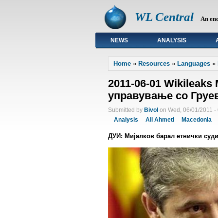
WL Central
An en
NEWS
ANALYSIS
Primary links
Home
»
Resources
»
Languages
»
2011-06-01 Wikileak
управување со Груе
Submitted by
Bivol
on Wed, 06/01/2011 -
Analysis
Ali Ahmeti
Macedonia
ДУИ: Миjaлков барал етнички суд